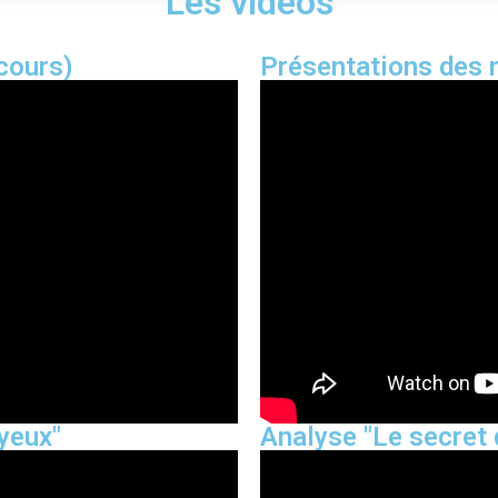
Les vidéos
cours)
Présentations des 
yeux"
Analyse "Le secret 