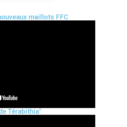
nouveaux maillots FFC
de Térabithia"